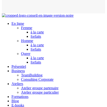
En ligne
Femme
à la carte
forfaits
Homme
à la carte
forfaits
Queer
à la carte
forfaits
Présentiel
Business
TeamBuilding
Consulting Corporate
Ateliers
Atelier groupe partenaire
Atelier groupe particulier
Formations
Blog
E-books