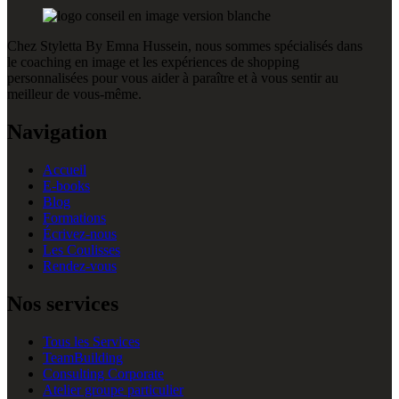
Chez Styletta By Emna Hussein, nous sommes spécialisés dans
le coaching en image et les expériences de shopping
personnalisées pour vous aider à paraître et à vous sentir au
meilleur de vous-même.
Navigation
Accueil
E-books
Blog
Formations
Écrivez-nous
Les Coulisses
Rendez-vous
Nos services
Tous les Services
TeamBuilding
Consulting Corporate
Atelier groupe particulier