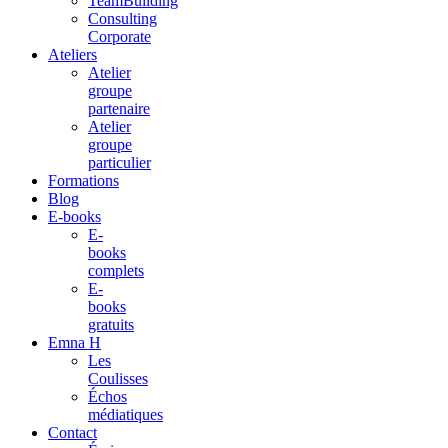
TeamBuilding
Consulting
Corporate
Ateliers
Atelier
groupe
partenaire
Atelier
groupe
particulier
Formations
Blog
E-books
E-
books
complets
E-
books
gratuits
Emna H
Les
Coulisses
Échos
médiatiques
Contact