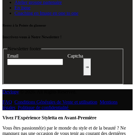
Atelier groupe partenaire
En ligne
Coaching en Image en one to one
Restez à la Pointe du glamour
Inscrivez-vous à Notre Newsletter !
Newsletter footer
Email
Captcha
⇒
Devlopy
© 2026. All Rights Reserved.
FAQ
,
Conditions Générales de Vente et utilisation
,
Mentions
légales
,
Politique de confidentialité
Vivez l’Expérience Styletta en Avant-Première
Vous êtes passionné(e) par le monde du style et de la beauté ? Ne
manquez pas une occasion de vous tenir au courant des dernières