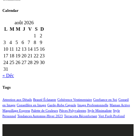
Calendar
août 2026
L
M
M
J
V
S
D
1
2
3
4
5
6
7
8
9
10
11
12
13
14
15
16
17
18
19
20
21
22
23
24
25
26
27
28
29
30
31
« Déc
Tags
Attention aux Détails
Beauté Éclatante
Cohérence Vestimentaire
Confiance en Soi
Conseil
en Image
Conseillère en Image
Garde-Robe Capsule
Image Professionnelle
Maman Active
Maquillage Express
Palette de Couleurs
Pièces Polyvalentes
Style Minimaliste
Style
Personnel
Tendances Automne-Hiver 2023
Terracotta Réconfortant
Vert Forêt Profond