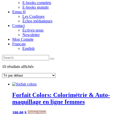
E-books complets
E-books gratuits
Emna H
Les Coulisses
Échos médiatiques
Contact
Écrivez-nous
Newsletter
Mon Compte
Français
English
10 résultats affichés
Forfait Colors: Colorimétrie & Auto-
maquillage en ligne femmes
180,00
$
Order Now