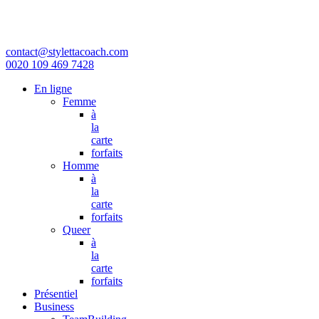
contact@stylettacoach.com
0020 109 469 7428
En ligne
Femme
à
la
carte
forfaits
Homme
à
la
carte
forfaits
Queer
à
la
carte
forfaits
Présentiel
Business