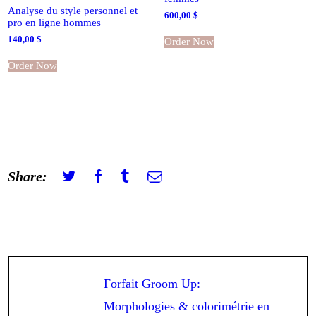
Analyse du style personnel et
600,00
$
pro en ligne hommes
140,00
$
Order Now
Order Now
Share:
Navigation
de
Previous
Forfait Groom Up:
l’article
post:
Morphologies & colorimétrie en