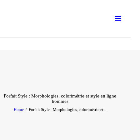
EN LIGNE
PRÉSENTIEL
BUSINESS
ATELIERS
FORMATIONS
BLOG
Forfait Style : Morphologies, colorimétrie et style en ligne
hommes
E-BOOKS
Home
Forfait Style : Morphologies, colorimétrie et...
EMNA H