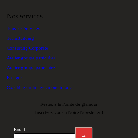
Nos services
Tous les Services
TeamBuilding
Consulting Corporate
Atelier groupe particulier
Atelier groupe partenaire
En ligne
Coaching en Image en one to one
Restez à la Pointe du glamour
Inscrivez-vous à Notre Newsletter !
Newsletter
footer
Email
⇒