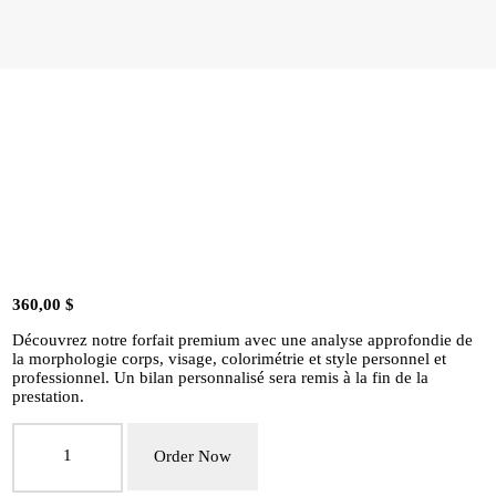
CONTACT
MON COMPTE
FRANÇAIS
360,00
$
Découvrez notre forfait premium avec une analyse approfondie de
la morphologie corps, visage, colorimétrie et style personnel et
professionnel. Un bilan personnalisé sera remis à la fin de la
prestation.
quantité
de
Order Now
Forfait
Style