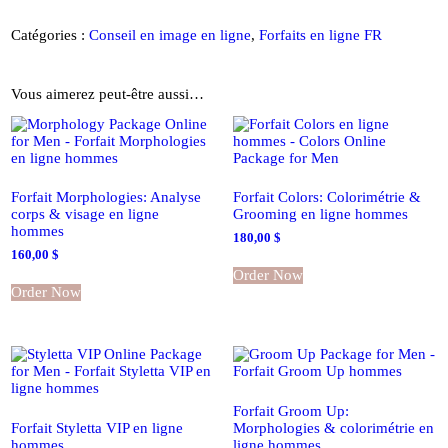
:
Morphologies,
Catégories :
Conseil en image en ligne
,
Forfaits en ligne FR
colorimétrie
et
style
Vous aimerez peut-être aussi…
en
ligne
hommes
Forfait Morphologies: Analyse
Forfait Colors: Colorimétrie &
corps & visage en ligne
Grooming en ligne hommes
hommes
180,00
$
160,00
$
Order Now
Order Now
Forfait Groom Up:
Forfait Styletta VIP en ligne
Morphologies & colorimétrie en
hommes
ligne hommes