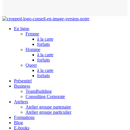
En ligne
Femme
à la carte
forfaits
Homme
à la carte
forfaits
Queer
à la carte
forfaits
Présentiel
Business
TeamBuilding
Consulting Corporate
Ateliers
Atelier groupe partenaire
Atelier groupe particulier
Formations
Blog
E-books