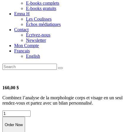
E-books complets
E-books gratuits
Emna H
Les Coulisses
Échos médiatiques
Contact
Écrivez-nous
Newsletter
Mon Compte
Français
English
160,00
$
Combinez l’analyse de la morphologie corps et visage en un seul
rendez-vous et partez avec un bilan personnalisé.
quantité
de
Forfait
Order Now
Morphologies: