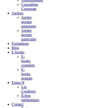
TeamBuilding
Consulting
Corporate
Ateliers
Atelier
groupe
partenaire
Atelier
groupe
particulier
Formations
Blog
E-books
E-
books
complets
E-
books
gratuits
Emna H
Les
Coulisses
Échos
médiatiques
Contact