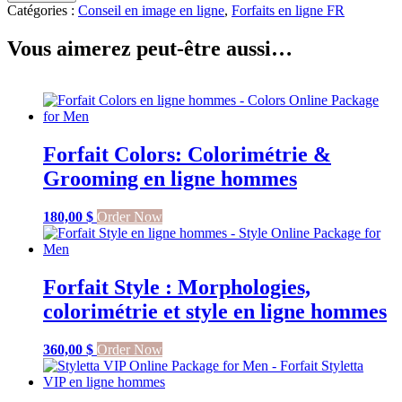
Analyse
Catégories :
Conseil en image en ligne
,
Forfaits en ligne FR
corps
&
Vous aimerez peut-être aussi…
visage
en
ligne
hommes
Forfait Colors: Colorimétrie &
Grooming en ligne hommes
180,00
$
Order Now
Forfait Style : Morphologies,
colorimétrie et style en ligne hommes
360,00
$
Order Now