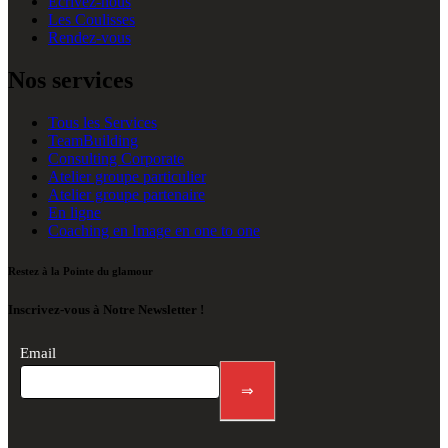
Écrivez-nous
Les Coulisses
Rendez-vous
Nos services
Tous les Services
TeamBuilding
Consulting Corporate
Atelier groupe particulier
Atelier groupe partenaire
En ligne
Coaching en Image en one to one
Restez à la Pointe du glamour
Inscrivez-vous à Notre Newsletter !
Newsletter
Email
footer
⇒