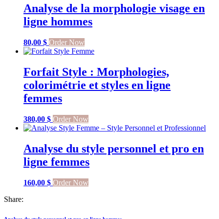
Analyse de la morphologie visage en
ligne hommes
80,00
$
Order Now
Forfait Style : Morphologies,
colorimétrie et styles en ligne
femmes
380,00
$
Order Now
Analyse du style personnel et pro en
ligne femmes
160,00
$
Order Now
Share:
Analyse du style personnel et pro en ligne hommes