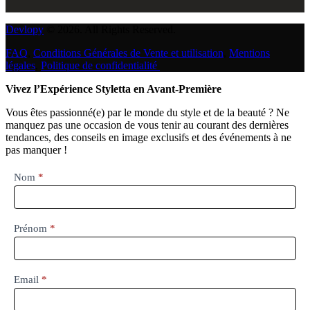
Devlopy
© 2026. All Rights Reserved.
FAQ
,
Conditions Générales de Vente et utilisation
,
Mentions
légales
,
Politique de confidentialité
Vivez l’Expérience Styletta en Avant-Première
Vous êtes passionné(e) par le monde du style et de la beauté ? Ne
manquez pas une occasion de vous tenir au courant des dernières
tendances, des conseils en image exclusifs et des événements à ne
pas manquer !
Newsletter
Nom
*
Francais
Prénom
*
Email
*