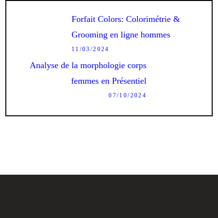
Navigation
de
Previous
Forfait Colors: Colorimétrie &
l’article
post:
Grooming en ligne hommes
11/03/2024
Next
Analyse de la morphologie corps
post:
femmes en Présentiel
07/10/2024