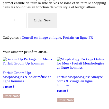
permet ensuite de faire la liste de vos besoins et de faire le shopping
dans les boutiques en fonction de votre style et budget alloué.
quantité
de
Order Now
Forfait
Styletta
VIP
en
Catégories :
Conseil en image en ligne
,
Forfaits en ligne FR
ligne
hommes
Vous aimerez peut-être aussi…
Forfait Groom Up:
Morphologies & colorimétrie en
Forfait Morphologies: Analyse
ligne hommes
corps & visage en ligne
hommes
240,00
$
160,00
$
Order Now
Order Now