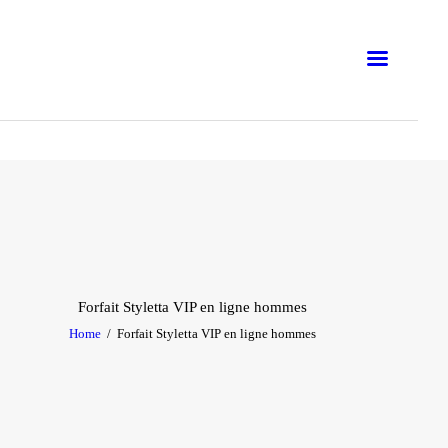
EN LIGNE
PRÉSENTIEL
BUSINESS
ATELIERS
FORMATIONS
BLOG
Forfait Styletta VIP en ligne hommes
Home
Forfait Styletta VIP en ligne hommes
E-BOOKS
EMNA H