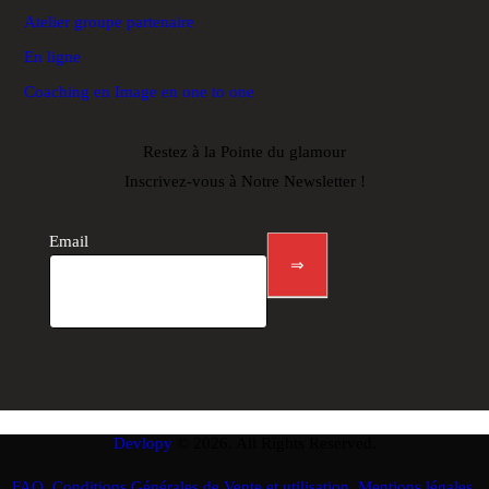
Atelier groupe partenaire
En ligne
Coaching en Image en one to one
Restez à la Pointe du glamour
Inscrivez-vous à Notre Newsletter !
Newsletter
footer
Email
⇒
Devlopy
© 2026. All Rights Reserved.
FAQ
,
Conditions Générales de Vente et utilisation
,
Mentions légales
,