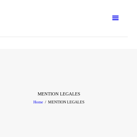
EN LIGNE
PRÉSENTIEL
BUSINESS
ATELIERS
FORMATIONS
BLOG
MENTION LEGALES
Home
MENTION LEGALES
E-BOOKS
EMNA H