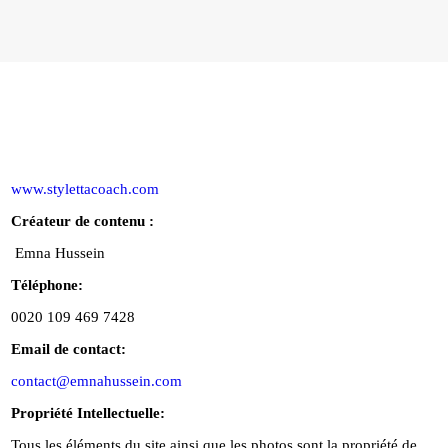
CONTACT
MON COMPTE
FRANÇAIS
www.stylettacoach.com
Créateur de contenu :
Emna Hussein
Téléphone:
0020 109 469 7428
Email de contact:
contact@emnahussein.com
Propriété Intellectuelle:
Tous les éléments du site ainsi que les photos sont la propriété de