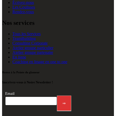
Écrivez-nous
Les Coulisses
Rendez-vous
Nos services
Tous les Services
TeamBuilding
Consulting Corporate
Atelier groupe particulier
Atelier groupe partenaire
En ligne
Coaching en Image en one to one
Restez à la Pointe du glamour
Inscrivez-vous à Notre Newsletter !
Newsletter
Email
footer
⇒