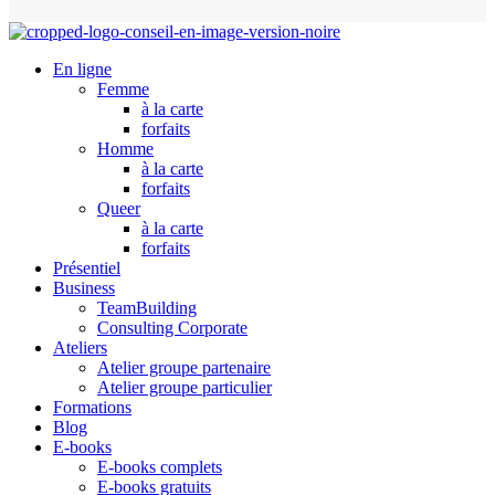
En ligne
Femme
à la carte
forfaits
Homme
à la carte
forfaits
Queer
à la carte
forfaits
Présentiel
Business
TeamBuilding
Consulting Corporate
Ateliers
Atelier groupe partenaire
Atelier groupe particulier
Formations
Blog
E-books
E-books complets
E-books gratuits