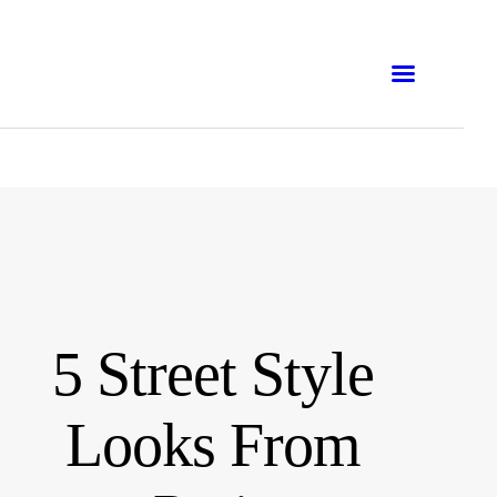
EN LIGNE
PRÉSENTIEL
BUSINESS
ATELIERS
FORMATIONS
BLOG
5 Street Style
E-BOOKS
Looks From
EMNA H