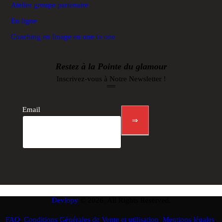
Atelier groupe partenaire
En ligne
Coaching en Image en one to one
Restez à la Pointe du glamour
Inscrivez-vous à Notre Newsletter !
Newsletter
footer
Email
⇒
Devlopy
© 2026. All Rights Reserved.
FAQ
,
Conditions Générales de Vente et utilisation
,
Mentions légales
,