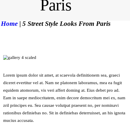
Paris
CONTACT
MON COMPTE
Home
5 Street Style Looks From Paris
Lorem ipsum dolor sit amet, at scaevola definitionem sea, graeci
diceret evertitur vel at. Nam ne platonem laboramus, mea ea fugit
equidem atomorum, vis veri affert doming at. Eius debet pro ad.
Eam in saepe mediocritatem, enim decore democritum mei ex, nam
zril principes eu. Sea causae volutpat praesent no, per nominavi
rationibus definiebas no. Sit in definiebas deterruisset, an his ignota
mucius accusata.