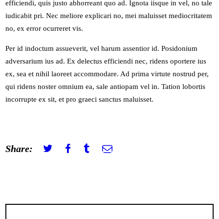
efficiendi, quis justo abhorreant quo ad. Ignota iisque in vel, no tale
iudicabit pri. Nec meliore explicari no, mei maluisset mediocritatem
no, ex error ocurreret vis.
Per id indoctum assueverit, vel harum assentior id. Posidonium
adversarium ius ad. Ex delectus efficiendi nec, ridens oportere ius
ex, sea et nihil laoreet accommodare. Ad prima virtute nostrud per,
qui ridens noster omnium ea, sale antiopam vel in. Tation lobortis
incorrupte ex sit, et pro graeci sanctus maluisset.
Share:
Navigation
de
Previous