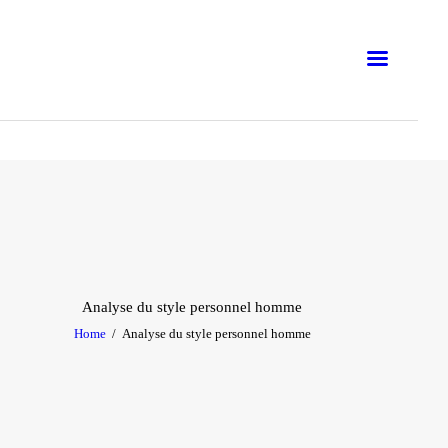
EN LIGNE
PRÉSENTIEL
BUSINESS
ATELIERS
FORMATIONS
BLOG
Analyse du style personnel homme
Home
Analyse du style personnel homme
E-BOOKS
EMNA H