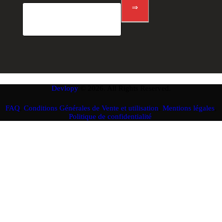
⇒
Devlopy
© 2026. All Rights Reserved.
FAQ
,
Conditions Générales de Vente et utilisation
,
Mentions légales
,
Politique de confidentialité