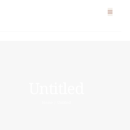
EN LIGNE
PRÉSENTIEL
BUSINESS
ATELIERS
FORMATIONS
Untitled
BLOG
E-BOOKS
Home
Untitled
EMNA H